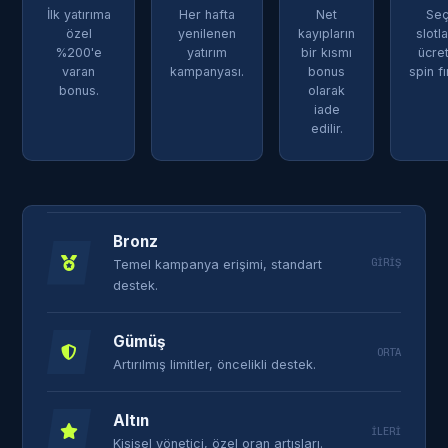
İlk yatırıma
Her hafta
Net
Seçi
özel
yenilenen
kayıpların
slotl
%200'e
yatırım
bir kısmı
ücret
varan
kampanyası.
bonus
spin fı
bonus.
olarak
iade
edilir.
Bronz
GİRİŞ
Temel kampanya erişimi, standart
destek.
Gümüş
ORTA
Artırılmış limitler, öncelikli destek.
Altın
İLERİ
Kişisel yönetici, özel oran artışları.