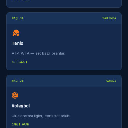
MAÇ 04
YAKINDA
Tenis
ATP, WTA — set bazlı oranlar.
SET BAZLI
MAÇ 05
CANLI
Voleybol
Uluslararası ligler, canlı set takibi.
CANLI ORAN