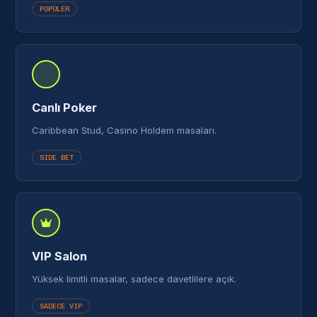
POPÜLER
Canlı Poker
Caribbean Stud, Casino Holdem masaları.
SIDE BET
VIP Salon
Yüksek limitli masalar, sadece davetlilere açık.
SADECE VIP