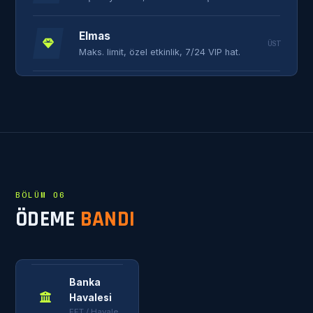
Elmas
ÜST
Maks. limit, özel etkinlik, 7/24 VIP hat.
BÖLÜM 06
ÖDEME
BANDI
Banka
Havalesi
EFT / Havale