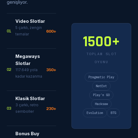
genişliyor.
Video Slotlar
5 çarklı, zengin
01
600+
temalar
1500+
TOPLAM SLOT
Megaways
OYUNU
Slotlar
02
350+
117.649 yola
kadar kazanma
Pragmatic Play
NetEnt
Play'n GO
Klasik Slotlar
Hacksaw
3 çarklı, retro
03
230+
semboller
Evolution
BTG
Bonus Buy