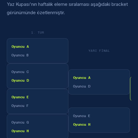
Yaz Kupası'nın haftalık eleme sıralaması aşağıdaki bracket
görünümünde özetlenmiştir.
1. TUR
Oyuncu A
YARI FINAL
Oyuncu B
Oyuncu C
Oyuncu A
Oyuncu D
O
Oyuncu D
O
Oyuncu E
Oyuncu F
Oyuncu E
Oyuncu G
Oyuncu H
Oyuncu H