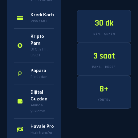
Kredi Kartı
30 dk
Visa / MC
MIN. ÇEKIM
Kripto
Para
BTC, ETH,
3 saat
USDT
MAKS. HEDEF
Papara
E-cüzdan
8+
Dijital
Cüzdan
YÖNTEM
Anında
yükleme
Havale Pro
Hızlı transfer