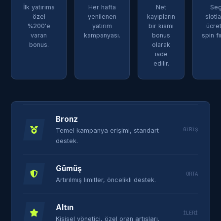
İlk yatırıma
Her hafta
Net
Seçi
özel
yenilenen
kayıpların
slotl
%200'e
yatırım
bir kısmı
ücret
varan
kampanyası.
bonus
spin fı
bonus.
olarak
iade
edilir.
Bronz
GİRİŞ
Temel kampanya erişimi, standart
destek.
Gümüş
ORTA
Artırılmış limitler, öncelikli destek.
Altın
İLERİ
Kişisel yönetici, özel oran artışları.