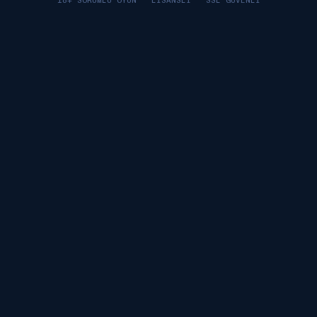
18+ SORUMLU OYUN · LİSANSLI · SSL GÜVENLİ