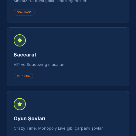
Sınırsız BJ dahil çoklu limit seçenekleri.
35+ MASA
Baccarat
VIP ve Squeezing masaları.
VIP ODA
Oyun Şovları
Crazy Time, Monopoly Live gibi çarpanlı şovlar.