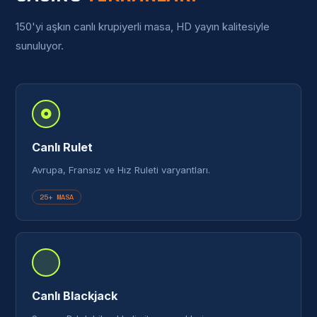
150'yi aşkın canlı krupiyerli masa, HD yayın kalitesiyle
sunuluyor.
Canlı Rulet
Avrupa, Fransız ve Hız Ruleti varyantları.
25+ MASA
Canlı Blackjack