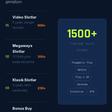
genişliyor.
Video Slotlar
5 çarklı, zengin
01
600+
temalar
1500+
TOPLAM SLOT
Megaways
OYUNU
Slotlar
02
350+
117.649 yola
kadar kazanma
Pragmatic Play
NetEnt
Play'n GO
Klasik Slotlar
Hacksaw
3 çarklı, retro
03
230+
semboller
Evolution
BTG
Bonus Buy