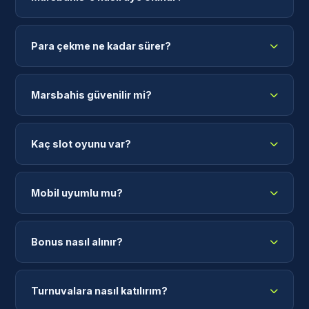
Kayıt formunu doldurup e-posta doğrulamasını
tamamlayarak dakikalar içinde üye olabilirsiniz.
Para çekme ne kadar sürer?
Onaylanan talepler 30 dakika ile 3 saat arasında
hesabınıza ulaşır.
Marsbahis güvenilir mi?
Uluslararası lisans altında faaliyet gösterir; 256-bit SSL
şifrelemesi kullanır.
Kaç slot oyunu var?
1500'den fazla slot oyunu; Megaways, Jackpot, Bonus
Buy ve Klasik kategorilerinde.
Mobil uyumlu mu?
iOS ve Android tarayıcılarda uygulama gerektirmeden
tam performansla çalışır.
Bonus nasıl alınır?
Hoşgeldin bonusu ilk yatırımın ardından otomatik olarak
eklenir.
Turnuvalara nasıl katılırım?