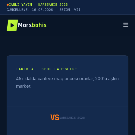
CANLI YAYIN · MARSBAHIS 2026
GÜNCELLEME: 19.07.2026 · SEZON: VII
Mars
bahis
TAKIM A · SPOR BAHISLERI
45+ dalda canlı ve maç öncesi oranlar, 200'ü aşkın
market.
VS
MARSBAHIS 2026