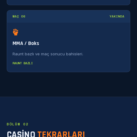
MAÇ 06
YAKINDA
MMA / Boks
Raunt bazlı ve maç sonucu bahisleri.
RAUNT BAZLI
BÖLÜM 02
CASINO
TEKRARLARI