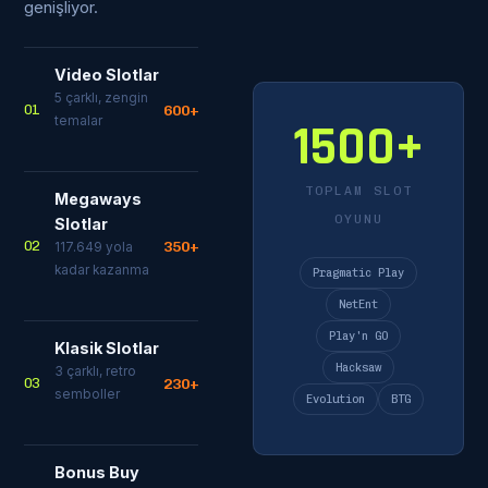
genişliyor.
Video Slotlar
5 çarklı, zengin
01
600+
temalar
1500+
TOPLAM SLOT
Megaways
OYUNU
Slotlar
02
350+
117.649 yola
kadar kazanma
Pragmatic Play
NetEnt
Play'n GO
Klasik Slotlar
Hacksaw
3 çarklı, retro
03
230+
semboller
Evolution
BTG
Bonus Buy