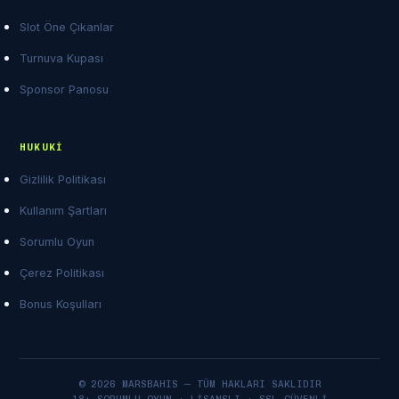
Slot Öne Çıkanlar
Turnuva Kupası
Sponsor Panosu
HUKUKI
Gizlilik Politikası
Kullanım Şartları
Sorumlu Oyun
Çerez Politikası
Bonus Koşulları
©
2026
MARSBAHIS — TÜM HAKLARI SAKLIDIR