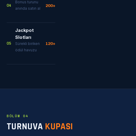
Bonus turunu
04
200+
anında satın al
Jackpot
Slotları
05
120+
Sürekli biriken
ödül havuzu
BÖLÜM 04
TURNUVA
KUPASI