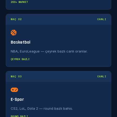
200+ MARKET
MAÇ 02
CANLI
Basketbol
NBA, EuroLeague — çeyrek bazlı canlı oranlar.
ÇEYREK BAZLI
MAÇ 03
CANLI
E-Spor
CS2, LoL, Dota 2 — round bazlı bahis.
ROUND BAZLI