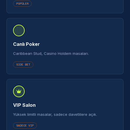
POPÜLER
Canlı Poker
Caribbean Stud, Casino Holdem masaları.
SIDE BET
VIP Salon
Yüksek limitli masalar, sadece davetlilere açık.
SADECE VIP