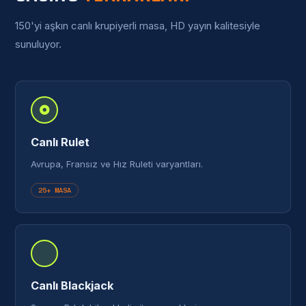
150'yi aşkın canlı krupiyerli masa, HD yayın kalitesiyle
sunuluyor.
Canlı Rulet
Avrupa, Fransız ve Hız Ruleti varyantları.
25+ MASA
Canlı Blackjack