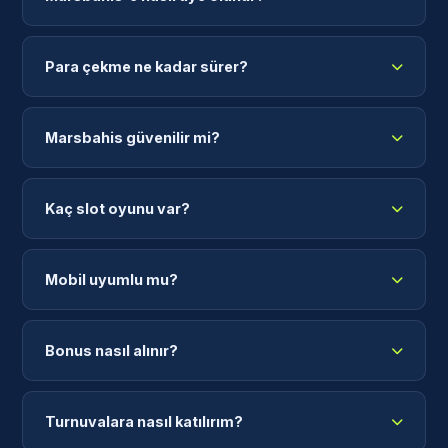
Kayıt formunu doldurup e-posta doğrulamasını
tamamlayarak dakikalar içinde üye olabilirsiniz.
Para çekme ne kadar sürer?
Onaylanan talepler 30 dakika ile 3 saat arasında
hesabınıza ulaşır.
Marsbahis güvenilir mi?
Uluslararası lisans altında faaliyet gösterir; 256-bit SSL
şifrelemesi kullanır.
Kaç slot oyunu var?
1500'den fazla slot oyunu; Megaways, Jackpot, Bonus
Buy ve Klasik kategorilerinde.
Mobil uyumlu mu?
iOS ve Android tarayıcılarda uygulama gerektirmeden
tam performansla çalışır.
Bonus nasıl alınır?
Hoşgeldin bonusu ilk yatırımın ardından otomatik olarak
eklenir.
Turnuvalara nasıl katılırım?