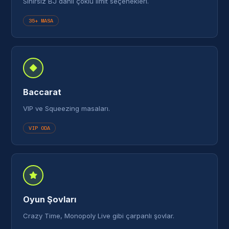
Sınırsız BJ dahil çoklu limit seçenekleri.
35+ MASA
Baccarat
VIP ve Squeezing masaları.
VIP ODA
Oyun Şovları
Crazy Time, Monopoly Live gibi çarpanlı şovlar.