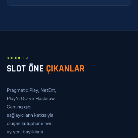
BÖLÜM 03
SLOT ÖNE
ÇIKANLAR
Pragmatic Play, NetEnt,
Play'n GO ve Hacksaw
Gaming gibi
sağlayıcıların katkısıyla
oluşan kütüphane her
ay yeni başlıklarla