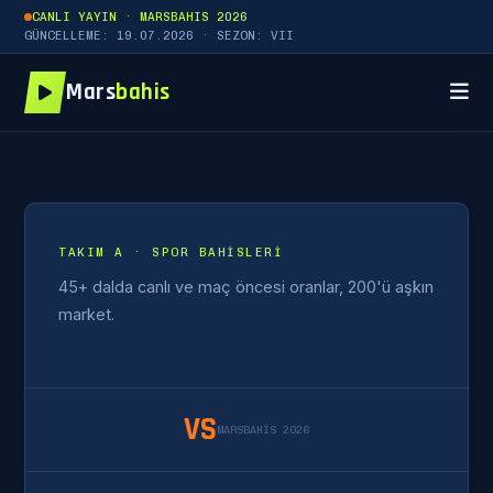
CANLI YAYIN · MARSBAHIS 2026
GÜNCELLEME: 19.07.2026 · SEZON: VII
Mars
bahis
TAKIM A · SPOR BAHISLERI
45+ dalda canlı ve maç öncesi oranlar, 200'ü aşkın
market.
VS
MARSBAHIS 2026