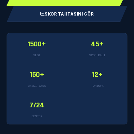
SKOR TAHTASINI GÖR
1500+
45+
SLOT
SPOR DALI
150+
12+
CANLI MASA
TURNUVA
7/24
DESTEK