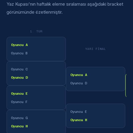
Yaz Kupası'nın haftalık eleme sıralaması aşağıdaki bracket
görünümünde özetlenmiştir.
1. TUR
Oyuncu A
YARI FINAL
Oyuncu B
Oyuncu C
Oyuncu A
Oyuncu D
O
Oyuncu D
O
Oyuncu E
Oyuncu F
Oyuncu E
Oyuncu G
Oyuncu H
Oyuncu H